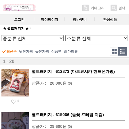
카테고리
검색
로그인
마이페이지
장바구니
관심상품
★ 퀼트패키지 ★
최신순
낮은가격
높은가격
상품명
최다리뷰
1 - 20
퀼트패키지 - 612873 (마트료시카 핸드폰가방)
상품가 :
20,000원
(0)
0
퀼트패키지 - 615066 (들꽃 프레임 지갑)
상품가 :
29,600원
(0)