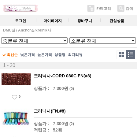
카테고리
검색
로그인
마이페이지
장바구니
관심상품
DMC실 / Anchor실/kreinik사
최신순
낮은가격
높은가격
상품명
최다리뷰
1 - 20
크리닉사-CORD 080C FN(#8)
상품가 :
7,300원
(0)
0
크리닉사(FN,#8)
상품가 :
7,300원
(2)
적립금 :
52원