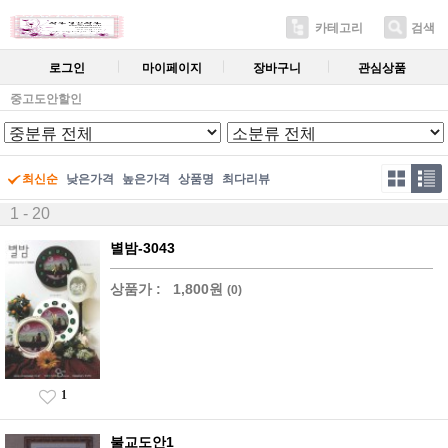
카테고리
검색
로그인
마이페이지
장바구니
관심상품
중고도안할인
최신순
낮은가격
높은가격
상품명
최다리뷰
1 - 20
별밤-3043
상품가 :
1,800원
(0)
1
불교도안1