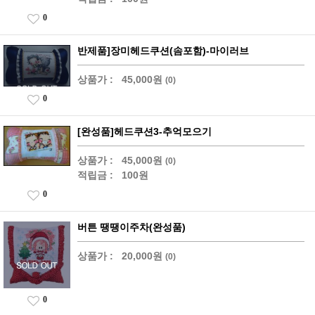
0
반제품]장미헤드쿠션(솜포함)-마이러브
상품가 :
45,000원
(0)
0
[완성품]헤드쿠션3-추억모으기
상품가 :
45,000원
(0)
적립금 :
100원
0
버튼 땡땡이주차(완성품)
상품가 :
20,000원
(0)
0