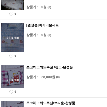
상품가 :
0원
(0)
0
[완성품]아기이불세트
상품가 :
0원
(0)
0
초코체크헤드쿠션 /핑크-완성품
상품가 :
28,000원
(0)
0
초코체크헤드쿠션/브라운-완성품