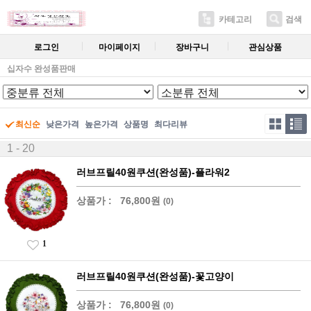
카테고리
검색
로그인
마이페이지
장바구니
관심상품
십자수 완성품판매
최신순
낮은가격
높은가격
상품명
최다리뷰
1 - 20
러브프릴40원쿠션(완성품)-플라워2
상품가 :
76,800원
(0)
1
러브프릴40원쿠션(완성품)-꽃고양이
상품가 :
76,800원
(0)