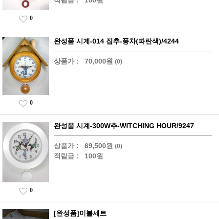
적립금 :
100원
0
완성품 시계-014 집추-풍차(파란색)/4244
상품가 :
70,000원
(0)
0
완성품 시계-300W추-WITCHING HOUR/9247
상품가 :
69,500원
(0)
적립금 :
100원
0
[완성품]이불세트