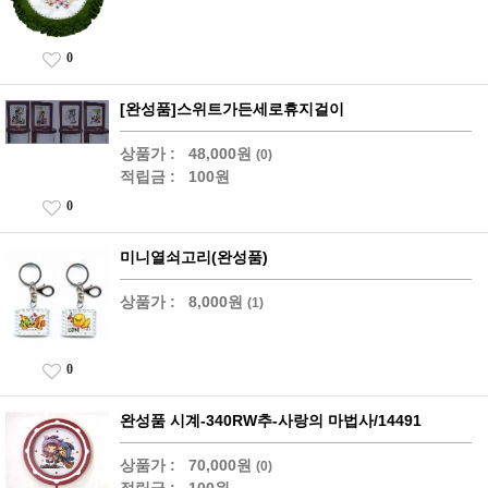
0
[완성품]스위트가든세로휴지걸이
상품가 :
48,000원
(0)
적립금 :
100원
0
미니열쇠고리(완성품)
상품가 :
8,000원
(1)
0
완성품 시계-340RW추-사랑의 마법사/14491
상품가 :
70,000원
(0)