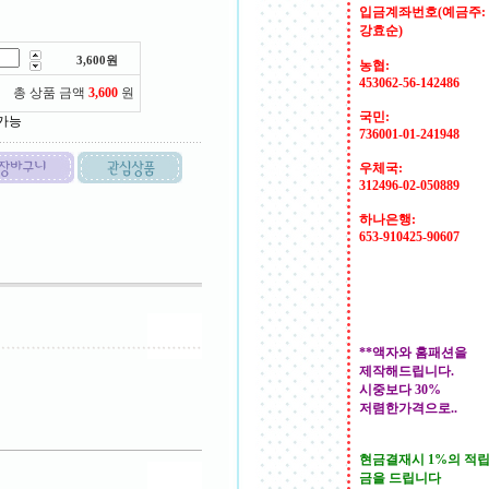
입금계좌번호(예금주:
강효순)
3,600
원
농협:
453062-56-142486
총 상품 금액
3,600
원
국민:
 가능
736001-01-241948
우체국:
312496-02-050889
하나은행:
653-910425-90607
**액자와 홈패션을
제작해드립니다.
시중보다 30%
저렴한가격으로..
현금결재시 1%의 적
금을 드립니다