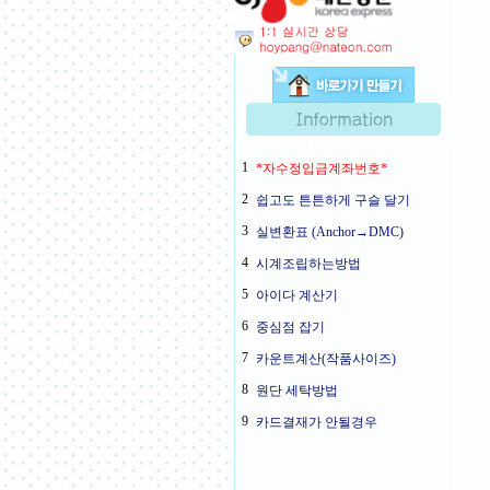
1
*자수정입금계좌번호*
2
쉽고도 튼튼하게 구슬 달기
3
실변환표 (Anchor→DMC)
4
시계조립하는방법
5
아이다 계산기
6
중심점 잡기
7
카운트계산(작품사이즈)
8
원단 세탁방법
9
카드결재가 안될경우