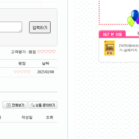
[WIN]해바라
기-실패키지
고객평가 :
평점
♡♡♡♡♡
평점
날짜
♡♡♡♡♡
2025/02/08
자
작성일
조회