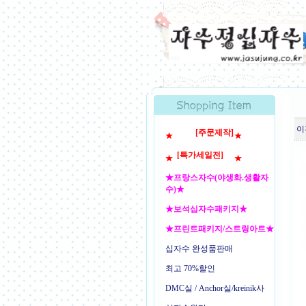
이
[주문제작]
★
★
[특가세일전]
★
★
★프랑스자수(야생화.생활자
수)★
★보석십자수패키지★
★프린트패키지/스트링아트★
십자수 완성품판매
최고 70%할인
DMC실 / Anchor실/kreinik사