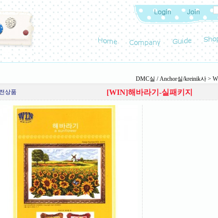
DMC실 / Anchor실/kreinik사
>
W
[WIN]해바라기-실패키지
전상품