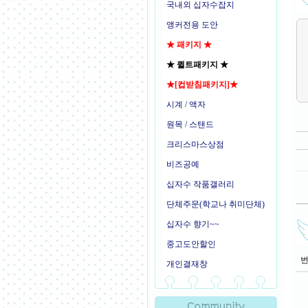
국내외 십자수잡지
앵커전용 도안
★ 패키지 ★
★ 퀼트패키지 ★
★[컵받침패키지]★
시계 / 액자
원목 / 스탠드
크리스마스상점
비즈공예
십자수 작품갤러리
단체주문(학교나 취미단체)
십자수 향기~~
중고도안할인
개인결재창