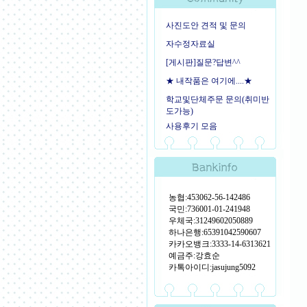
사진도안 견적 및 문의
자수정자료실
[게시판]질문?답변^^
★ 내작품은 여기에....★
학교및단체주문 문의(취미반
도가능)
사용후기 모음
농협:453062-56-142486
국민:736001-01-241948
우체국:31249602050889
하나은행:65391042590607
카카오뱅크:3333-14-6313621
예금주:강효순
카톡아이디:jasujung5092