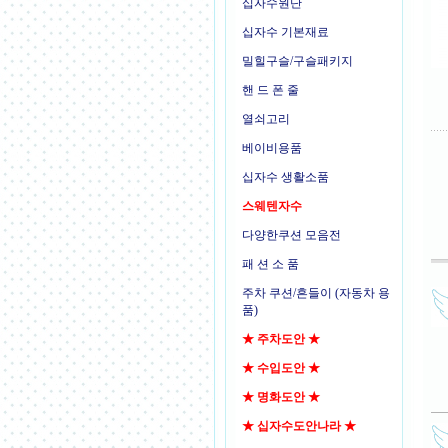
십자수원단
십자수 기본재료
밀힐구슬/구슬패키지
핸 드 폰 줄
열쇠고리
베이비용품
십자수 생활소품
스웨텐자수
다양한쿠션 모음전
패 션 소 품
주차 쿠션/흔들이 (자동차 용
품)
★ 주차도안 ★
★ 수입도안 ★
★ 명화도안 ★
★ 십자수도안나라 ★