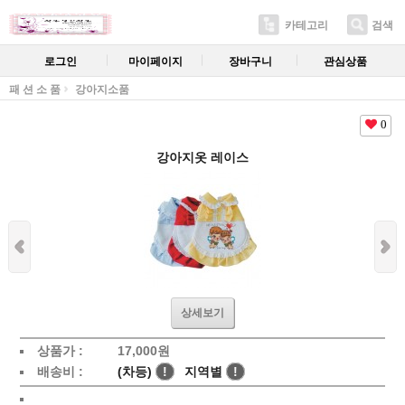
카테고리
검색
로그인
마이페이지
장바구니
관심상품
패 션 소 품
강아지소품
0
강아지옷 레이스
상세보기
상품가 :
17,000
원
배송비 :
(차등)
!
지역별
!