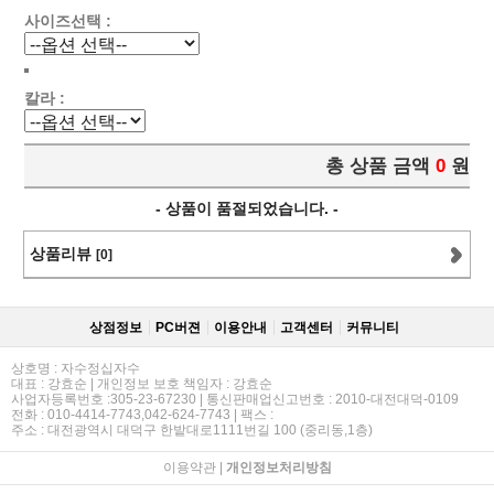
사이즈선택 :
칼라 :
총 상품 금액
0
원
- 상품이 품절되었습니다. -
상품리뷰
[0]
상점정보
PC버젼
이용안내
고객센터
커뮤니티
상호명 : 자수정십자수
대표 : 강효순 | 개인정보 보호 책임자 : 강효순
사업자등록번호 :305-23-67230 | 통신판매업신고번호 : 2010-대전대덕-0109
전화 : 010-4414-7743,042-624-7743 | 팩스 :
주소 : 대전광역시 대덕구 한밭대로1111번길 100 (중리동,1층)
이용약관
|
개인정보처리방침